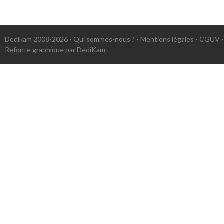
Dedikam 2008-2026 -
Qui sommes-nous ?
-
Mentions légales
-
CGUV
Refonte graphique par DediKam