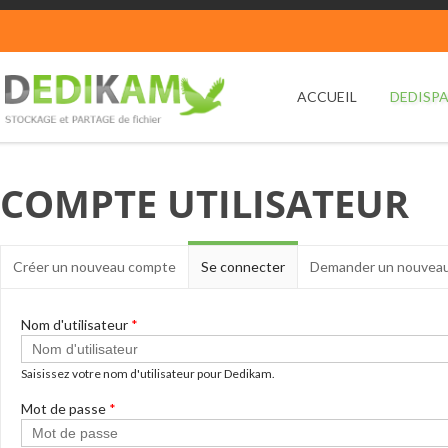
Aller au contenu principal
ACCUEIL
DEDISP
COMPTE UTILISATEUR
Onglets principaux
Créer un nouveau compte
Se connecter
(onglet
Demander un nouveau
actif)
Nom d'utilisateur
*
Saisissez votre nom d'utilisateur pour Dedikam.
Mot de passe
*