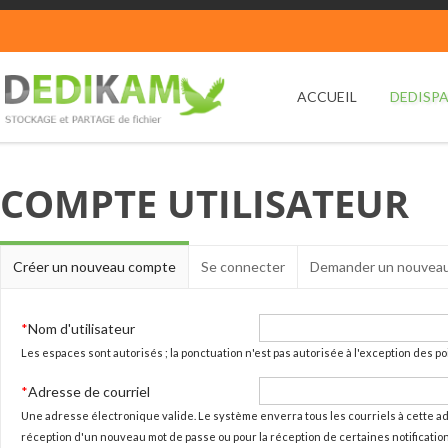
Aller au contenu principal
ACCUEIL
DEDISP
COMPTE UTILISATEUR
Onglets principaux
Créer un nouveau compte
(onglet
Se connecter
Demander un nouveau
actif)
*
Nom d'utilisateur
Les espaces sont autorisés ; la ponctuation n'est pas autorisée à l'exception des poin
*
Adresse de courriel
Une adresse électronique valide. Le système enverra tous les courriels à cette ad
réception d'un nouveau mot de passe ou pour la réception de certaines notificatio