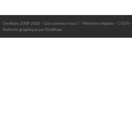
Dedikam 2008-2026 -
Qui sommes-nous ?
-
Mentions légales
-
CGUV
Refonte graphique par DediKam