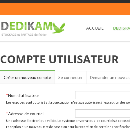
Aller au contenu principal
ACCUEIL
DEDISP
COMPTE UTILISATEUR
Onglets principaux
Créer un nouveau compte
(onglet
Se connecter
Demander un nouveau
actif)
*
Nom d'utilisateur
Les espaces sont autorisés ; la ponctuation n'est pas autorisée à l'exception des poin
*
Adresse de courriel
Une adresse électronique valide. Le système enverra tous les courriels à cette ad
réception d'un nouveau mot de passe ou pour la réception de certaines notificatio