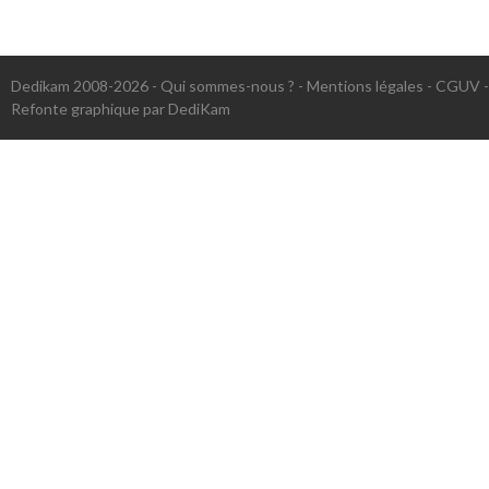
Dedikam 2008-2026 -
Qui sommes-nous ?
-
Mentions légales
-
CGUV
Refonte graphique par DediKam